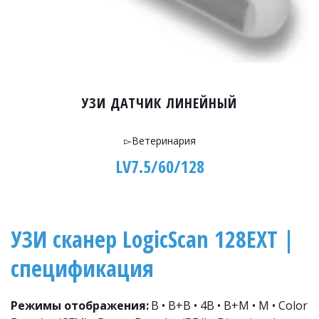
УЗИ ДАТЧИК ЛИНЕЙНЫЙ
▻Ветеринария
LV7.5/60/128
УЗИ сканер LogicScan 128EXT | 
спецификация
Режимы отображения:
 B • B+B • 4B • B+M • M • Color 