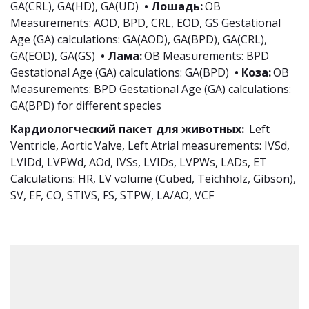
GA(CRL), GA(HD), GA(UD) 
 • Лошадь:
 OB 
Measurements: AOD, BPD, CRL, EOD, GS Gestational 
Age (GA) calculations: GA(AOD), GA(BPD), GA(CRL), 
GA(EOD), GA(GS) 
 • Лама:
 OB Measurements: BPD 
Gestational Age (GA) calculations: GA(BPD) 
 • Коза:
 OB 
Measurements: BPD Gestational Age (GA) calculations: 
GA(BPD) for different species
Кардиологческий пакет для животных:
  Left 
Ventricle, Aortic Valve, Left Atrial measurements: IVSd, 
LVIDd, LVPWd, AOd, IVSs, LVIDs, LVPWs, LADs, ET        
Calculations: HR, LV volume (Cubed, Teichholz, Gibson), 
SV, EF, CO, STIVS, FS, STPW, LA/AO, VCF