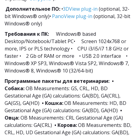
Дополнительное ПО:
 •
3DView plug-in
 (optional, 32-
bit Windows® only)• 
PanoView plug-in
 (optional, 32-bit 
Windows® only) 
Требования к ПК:
      Windows® based 
Desktop/Notebook/Tablet PC•     Screen 1024x768 or 
more, IPS or PLS technology •    CPU i3/i5/i7 1.8 GHz or 
faster •    2 Gb of RAM or more    • USB 2.0 interface    • 
Windows® XP SP3, Windows® Vista SP2, Windows® 7, 
Windows® 8, Windows® 10 (32/64-bit)
Программные пакеты для ветеринарии:  • 
Собака:
 OB Measurements: GS, CRL, HD, BD 
Gestational Age (GA) calculations: GA(BD), GA(CRL), 
GA(GS), GA(HD) 
 • Кошка: 
OB Measurements: HD, BD 
Gestational Age (GA) calculations: GA(BD), GA(HD) 
 • 
Овца: 
OB Measurements: CRL Gestational Age (GA) 
calculations: GA(CRL) 
 • Корова:
 OB Measurements: BD, 
CRL, HD, UD Gestational Age (GA) calculations: GA(BD), 