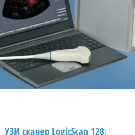
УЗИ сканер LogicScan 128: 