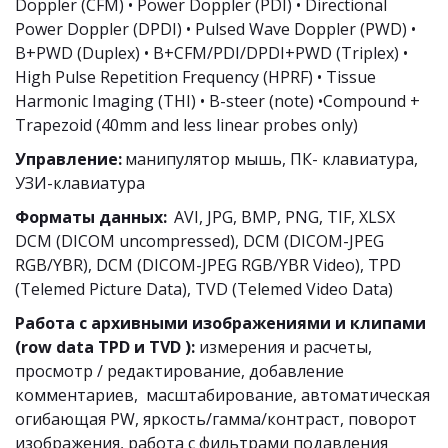
Doppler (CFM) • Power Doppler (PDI) • Directional 
Power Doppler (DPDI) • Pulsed Wave Doppler (PWD) • 
B+PWD (Duplex) • B+CFM/PDI/DPDI+PWD (Triplex) • 
High Pulse Repetition Frequency (HPRF) • Tissue 
Harmonic Imaging (THI) • B-steer (note) •Compound + 
Trapezoid (40mm and less linear probes only) 
Управление:
 манипулятор мышь, ПК- клавиатура, 
УЗИ-клавиатура 
Форматы данных:
  AVI, JPG, BMP, PNG, TIF, XLSX 
DCM (DICOM uncompressed), DCM (DICOM-JPEG 
RGB/YBR), DCM (DICOM-JPEG RGB/YBR Video), TPD 
(Telemed Picture Data), TVD (Telemed Video Data) 
Работа с архивными изображениями и клипами 
(row data TPD и TVD ):
 измерения и расчеты, 
просмотр / редактирование, добавление 
комментариев,  масштабирование, автоматическая 
огибающая PW, яркость/гамма/контраст, поворот 
изображения, работа с фильтрами подавления 